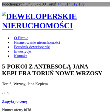
Podchorążych 3/45, 87-100 Toruń
+48 514 812 189
O Firmie
Finansowanie nieruchomości
Poradnik deweloperski
Inwestycje
Kontakt
5-POKOI Z ANTRESOLĄ JANA
KEPLERA TORUŃ NOWE WRZOSY
Toruń, Wrzosy, Jana Keplera
‹
›
×
Zapytaj o cenę
Numer oferty
1078