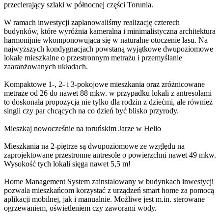
przecierający szlaki w północnej części Torunia.
W ramach inwestycji zaplanowaliśmy realizację czterech
budynków, które wyróżnia kameralna i minimalistyczna architektura
harmonijnie wkomponowująca się w naturalne otoczenie lasu. Na
najwyższych kondygnacjach powstaną wyjątkowe dwupoziomowe
lokale mieszkalne o przestronnym metrażu i przemyślanie
zaaranżowanych układach.
Kompaktowe 1-, 2- i 3-pokojowe mieszkania oraz zróżnicowane
metraże od 26 do nawet 88 mkw. w przypadku lokali z antresolami
to doskonała propozycja nie tylko dla rodzin z dziećmi, ale również
singli czy par chcących na co dzień być blisko przyrody.
Mieszkaj nowocześnie na toruńskim Jarze w Helio
Mieszkania na 2-piętrze są dwupoziomowe ze względu na
zaprojektowane przestronne antresole o powierzchni nawet 49 mkw.
Wysokość tych lokali sięga nawet 5,5 m!
Home Management System zainstalowany w budynkach inwestycji
pozwala mieszkańcom korzystać z urządzeń smart home za pomocą
aplikacji mobilnej, jak i manualnie. Możliwe jest m.in. sterowane
ogrzewaniem, oświetleniem czy zaworami wody.