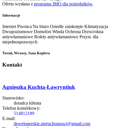
Oferta wysłana z
programu IMO dla pośredników
.
Informacje
Internet
Piwnica
Na biuro
Osiedle zamknięte
Klimatyzacja
Dwupoziomowe
Domofon
Winda
Ochrona
Drzwi/okna
antywłamaniowe
Rolety antywłamaniowe
Przyst. dla
niepełnosprawnych
Toruń, Wrzosy, Jana Keplera
Kontakt
Agnieszka Kuchta-Ławryntiuk
Stanowisko:
doradca klienta
Telefon komórkowy:
514812189
E-mail:
deweloperskie.nieruchomosci@gmail.com