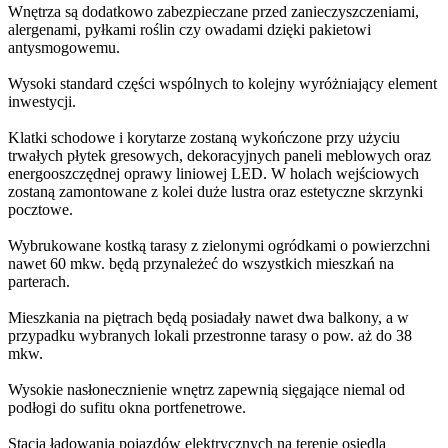
Wnętrza są dodatkowo zabezpieczane przed zanieczyszczeniami,
alergenami, pyłkami roślin czy owadami dzięki pakietowi
antysmogowemu.
Wysoki standard części wspólnych to kolejny wyróżniający element
inwestycji.
Klatki schodowe i korytarze zostaną wykończone przy użyciu
trwałych płytek gresowych, dekoracyjnych paneli meblowych oraz
energooszczędnej oprawy liniowej LED. W holach wejściowych
zostaną zamontowane z kolei duże lustra oraz estetyczne skrzynki
pocztowe.
Wybrukowane kostką tarasy z zielonymi ogródkami o powierzchni
nawet 60 mkw. będą przynależeć do wszystkich mieszkań na
parterach.
Mieszkania na piętrach będą posiadały nawet dwa balkony, a w
przypadku wybranych lokali przestronne tarasy o pow. aż do 38
mkw.
Wysokie nasłonecznienie wnętrz zapewnią sięgające niemal od
podłogi do sufitu okna portfenetrowe.
Stacja ładowania pojazdów elektrycznych na terenie osiedla