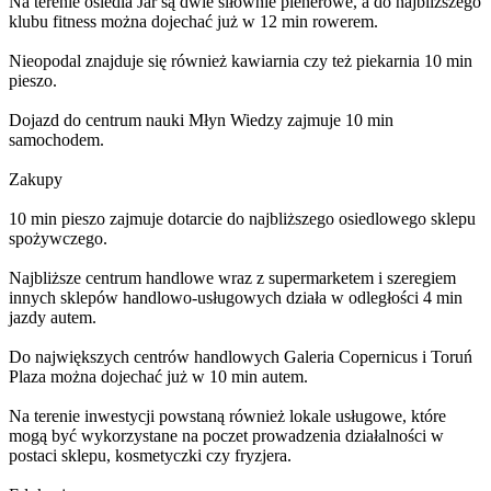
Na terenie osiedla Jar są dwie siłownie plenerowe, a do najbliższego
klubu fitness można dojechać już w 12 min rowerem.
Nieopodal znajduje się również kawiarnia czy też piekarnia 10 min
pieszo.
Dojazd do centrum nauki Młyn Wiedzy zajmuje 10 min
samochodem.
Zakupy
10 min pieszo zajmuje dotarcie do najbliższego osiedlowego sklepu
spożywczego.
Najbliższe centrum handlowe wraz z supermarketem i szeregiem
innych sklepów handlowo-usługowych działa w odległości 4 min
jazdy autem.
Do największych centrów handlowych Galeria Copernicus i Toruń
Plaza można dojechać już w 10 min autem.
Na terenie inwestycji powstaną również lokale usługowe, które
mogą być wykorzystane na poczet prowadzenia działalności w
postaci sklepu, kosmetyczki czy fryzjera.