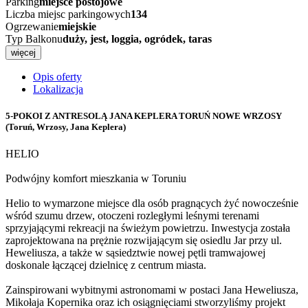
Parking
miejsce postojowe
Liczba miejsc parkingowych
134
Ogrzewanie
miejskie
Typ Balkonu
duży, jest, loggia, ogródek, taras
więcej
Opis oferty
Lokalizacja
5-POKOI Z ANTRESOLĄ JANA KEPLERA TORUŃ NOWE WRZOSY
(Toruń, Wrzosy, Jana Keplera)
HELIO
Podwójny komfort mieszkania w Toruniu
Helio to wymarzone miejsce dla osób pragnących żyć nowocześnie
wśród szumu drzew, otoczeni rozległymi leśnymi terenami
sprzyjającymi rekreacji na świeżym powietrzu. Inwestycja została
zaprojektowana na prężnie rozwijającym się osiedlu Jar przy ul.
Heweliusza, a także w sąsiedztwie nowej pętli tramwajowej
doskonale łączącej dzielnicę z centrum miasta.
Zainspirowani wybitnymi astronomami w postaci Jana Heweliusza,
Mikołaja Kopernika oraz ich osiągnięciami stworzyliśmy projekt