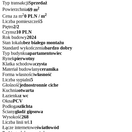
Typ transakcji
Sprzedaż
2
Powierzchnia
69 m
2
2
Cena za m
0 PLN / m
Liczba pomieszczeń
5
Piętro
2/2
Czynsz
10 PLN
Rok budowy
2024
Stan lokalu
bez białego montażu
Standard wykończenia
bardzo dobry
Typ budynku
apartamentowiec
Rynek
pierwotny
Klatka schodowa
czysta
Materiał budowlany
ceramika
Forma własności
własność
Liczba sypialni
5
Głośność
jednostronnie ciche
Kuchnia
otwarta
Łazienka
z wc
Okna
PCV
Podłoga
szlichta
Ściany
gładź gipsowa
Wysokość
268
Liczba linii tel.
1
Łącze internetowe
światłowód